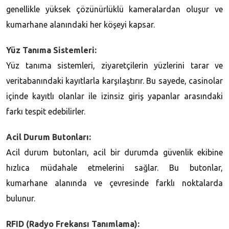
genellikle yüksek çözünürlüklü kameralardan oluşur ve
kumarhane alanındaki her köşeyi kapsar.
Yüz Tanıma Sistemleri:
Yüz tanıma sistemleri, ziyaretçilerin yüzlerini tarar ve
veritabanındaki kayıtlarla karşılaştırır. Bu sayede, casinolar
içinde kayıtlı olanlar ile izinsiz giriş yapanlar arasındaki
farkı tespit edebilirler.
Acil Durum Butonları:
Acil durum butonları, acil bir durumda güvenlik ekibine
hızlıca müdahale etmelerini sağlar. Bu butonlar,
kumarhane alanında ve çevresinde farklı noktalarda
bulunur.
RFID (Radyo Frekansı Tanımlama):