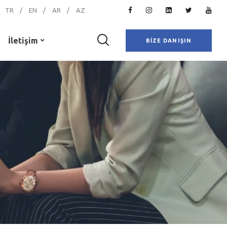
TR
EN
AR
AZ
İletişim
BIZE DANIŞIN